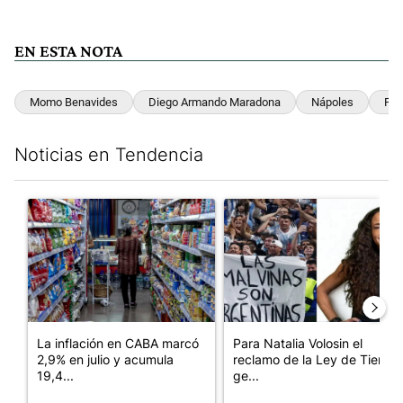
EN ESTA NOTA
Momo Benavides
Diego Armando Maradona
Nápoles
Pe
Noticias en Tendencia
Este listado muestra los artículos con más comentarios en los últim
Un artículo de tendencia con el título "La inflación en CABA m
Un artículo de tendencia con e
La inflación en CABA marcó
Para Natalia Volosin el
2,9% en julio y acumula
reclamo de la Ley de Tierras
19,4...
ge...