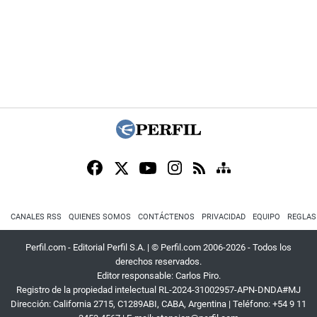
CANALES RSS
QUIENES SOMOS
CONTÁCTENOS
PRIVACIDAD
EQUIPO
REGLAS
Perfil.com - Editorial Perfil S.A.
| © Perfil.com 2006-2026 - Todos los
derechos reservados.
Editor responsable: Carlos Piro.
Registro de la propiedad intelectual RL-2024-31002957-APN-DNDA#MJ
Dirección:
California 2715
,
C1289ABI
,
CABA, Argentina
| Teléfono:
+54 9 11