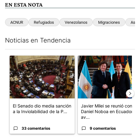
EN ESTA NOTA
ACNUR
Refugiados
Venezolanos
Migraciones
Asilo
Noticias en Tendencia
Este listado muestra los artículos con más comentarios en los últim
Un artículo de tendencia con el título "El Senado dio media san
Un artículo de tendencia con e
El Senado dio media sanción
Javier Milei se reunió con
a la Inviolabilidad de la P...
Daniel Noboa en Ecuador y
av...
33 comentarios
9 comentarios