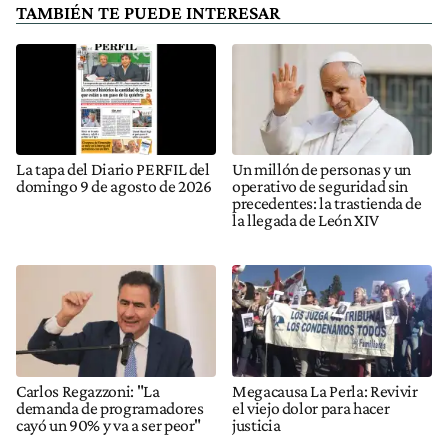
TAMBIÉN TE PUEDE INTERESAR
La tapa del Diario PERFIL del
Un millón de personas y un
domingo 9 de agosto de 2026
operativo de seguridad sin
precedentes: la trastienda de
la llegada de León XIV
Carlos Regazzoni: "La
Megacausa La Perla: Revivir
demanda de programadores
el viejo dolor para hacer
cayó un 90% y va a ser peor"
justicia