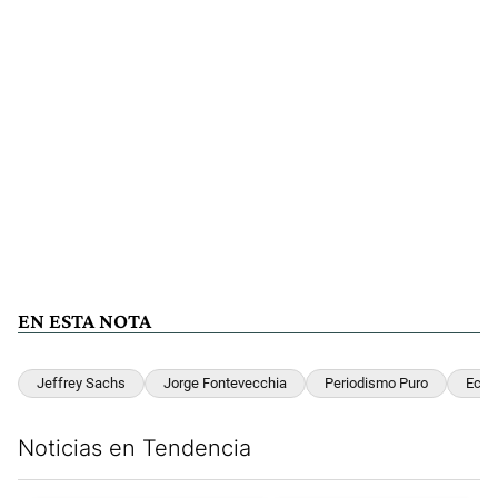
EN ESTA NOTA
Jeffrey Sachs
Jorge Fontevecchia
Periodismo Puro
Econ
Noticias en Tendencia
Este listado muestra los artículos con más comentarios en los últim