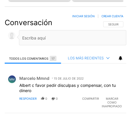
INICIAR SESIÓN
|
CREAR CUENTA
Conversación
SIGA ESTA CO
SEGUIR
LOS MÁS RECIENTES
TODOS LOS COMENTARIOS
17
Todos los comentarios
Comentario de Marcelo Mmnd.
Marcelo Mmnd
15 DE JULIO DE 2022
MM
Albert c favor pedir disculpas y compensar, con tu
dinero
RESPONDER
0
0
COMPARTIR
MARCAR
COMO
INAPROPIADO