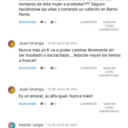
humanos de esta mujer a protestar??? Seguro
haciéndose las uñas o tomando un cafecito en Barrio
Norte.
RESPONDER
4
0
COMPARTIR
MARCAR
COMO
INAPROPIADO
Comentario de Juan Uranga.
Juan Uranga
15 DE JULIO DE 2022
JU
Nunca más un K va a poder caminar libremente sin
ser insultado o escrachado....Adonde vayan los iremos
a buscar!
RESPONDER
5
0
COMPARTIR
MARCAR
COMO
INAPROPIADO
Comentario de Juan Uranga.
Juan Uranga
15 DE JULIO DE 2022
JU
Es un amoral, su jefa igual. Nunca más!!
RESPONDER
5
0
COMPARTIR
MARCAR
COMO
INAPROPIADO
Comentario de hector volpe.
hector volpe
15 DE JULIO DE 2022
HV