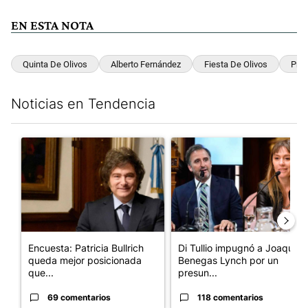
EN ESTA NOTA
Quinta De Olivos
Alberto Fernández
Fiesta De Olivos
Prot
Noticias en Tendencia
Este listado muestra los artículos con más comentarios en los últim
Un artículo de tendencia con el título "Encuesta: Patricia Bull
Un artículo de tendencia con e
Encuesta: Patricia Bullrich
Di Tullio impugnó a Joaquín
queda mejor posicionada
Benegas Lynch por un
que...
presun...
69 comentarios
118 comentarios