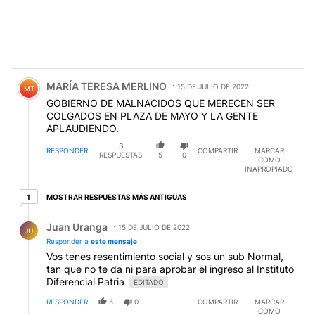
Comentario de MARÍA TERESA MERLINO.
MARÍA TERESA MERLINO
15 DE JULIO DE 2022
MT
GOBIERNO DE MALNACIDOS QUE MERECEN SER
COLGADOS EN PLAZA DE MAYO Y LA GENTE
APLAUDIENDO.
3
RESPONDER
COMPARTIR
MARCAR
RESPUESTAS
5
0
COMO
INAPROPIADO
1 respuesta más antiguas
MOSTRAR RESPUESTAS MÁS ANTIGUAS
1
Respuesta de Juan Uranga.
Juan Uranga
15 DE JULIO DE 2022
JU
Responder a
este mensaje
Vos tenes resentimiento social y sos un sub Normal,
tan que no te da ni para aprobar el ingreso al Instituto
Diferencial Patria
EDITADO
RESPONDER
5
0
COMPARTIR
MARCAR
COMO