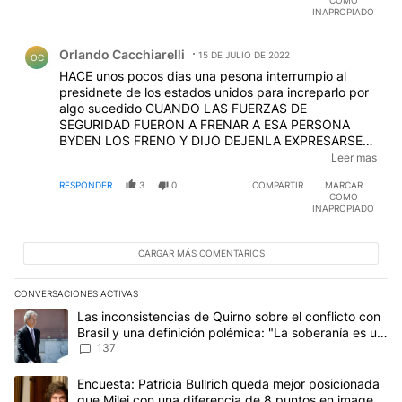
COMO
compensacion que pago el Sr Presidente por el tema
INAPROPIADO
de la fiesta de cumpleaños en Olivos. JUSTICIA
Comentario de Orlando Cacchiarelli.
JUSTICIA JUSTICIA.....que falta que nos hace a los
Orlando Cacchiarelli
Argentinos.-
15 DE JULIO DE 2022
OC
HACE unos pocos dias una pesona interrumpio al
presidnete de los estados unidos para increparlo por
algo sucedido CUANDO LAS FUERZAS DE
SEGURIDAD FUERON A FRENAR A ESA PERSONA
BYDEN LOS FRENO Y DIJO DEJENLA EXPRESARSE
en nuestro pais como ele presidenete tiene la colita
Leer mas
sucia SE LA DETIENE PARA QUE NO HABLE Y
RESPONDER
3
0
COMPARTIR
MARCAR
EXPRESE PUBLCIAMENTE SU PARECER SOBRE EL
COMO
PRESIDENTE DE LA NACION QEU EVIDENTEMENTE
INAPROPIADO
ES UN COBARDON
CARGAR MÁS COMENTARIOS
CONVERSACIONES ACTIVAS
Este listado muestra los artículos con más comentarios en los últim
Un artículo de tendencia con el título "Las inconsistencias de Qui
Las inconsistencias de Quirno sobre el conflicto con
Brasil y una definición polémica: "La soberanía es un
concepto antiguo"
137
Un artículo de tendencia con el título "Encuesta: Patricia Bullri
Encuesta: Patricia Bullrich queda mejor posicionada
que Milei con una diferencia de 8 puntos en imagen