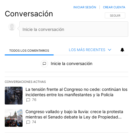
INICIAR SESIÓN
|
CREAR CUENTA
Conversación
SIGA ESTA CO
SEGUIR
LOS MÁS RECIENTES
TODOS LOS COMENTARIOS
Todos los comentarios
Inicie la conversación
CONVERSACIONES ACTIVAS
Este listado muestra los artículos con más comentarios en los últim
Un artículo de tendencia con el título "La tensión frente al Congre
La tensión frente al Congreso no cede: continúan los
incidentes entre los manifestantes y la Policía
76
Un artículo de tendencia con el título "Congreso vallado y bajo la
Congreso vallado y bajo la lluvia: crece la protesta
mientras el Senado debate la Ley de Propiedad
Privada
74