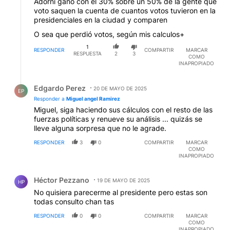
Adorni gano con el 30% sobre un 50% de la gente que
voto saquen la cuenta de cuantos votos tuvieron en la
presidenciales en la ciudad y comparen
O sea que perdió votos, según mis calculos+
1
RESPONDER
COMPARTIR
MARCAR
RESPUESTA
2
3
COMO
INAPROPIADO
Respuesta de Edgardo Perez.
Edgardo Perez
20 DE MAYO DE 2025
EP
Responder a
Miguel angel Ramirez
Miguel, siga haciendo sus cálculos con el resto de las
fuerzas políticas y renueve su análisis ... quizás se
lleve alguna sorpresa que no le agrade.
RESPONDER
3
0
COMPARTIR
MARCAR
COMO
INAPROPIADO
Comentario de Héctor Pezzano.
Héctor Pezzano
19 DE MAYO DE 2025
HP
No quisiera parecerme al presidente pero estas son
todas consulto chan tas
RESPONDER
0
0
COMPARTIR
MARCAR
COMO
INAPROPIADO