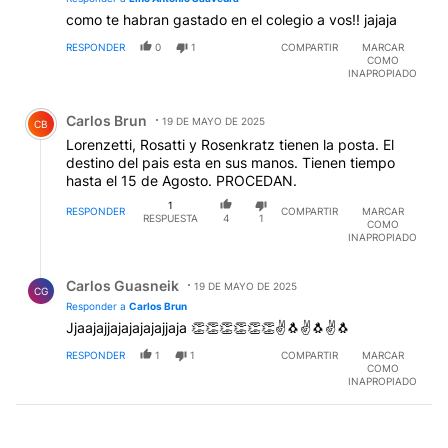
como te habran gastado en el colegio a vos!! jajaja
RESPONDER
0
1
COMPARTIR
MARCAR
COMO
INAPROPIADO
Comentario de Carlos Brun.
Carlos Brun
19 DE MAYO DE 2025
CB
Lorenzetti, Rosatti y Rosenkratz tienen la posta. El
destino del pais esta en sus manos. Tienen tiempo
hasta el 15 de Agosto. PROCEDAN.
1
RESPONDER
COMPARTIR
MARCAR
RESPUESTA
4
1
COMO
INAPROPIADO
Respuesta de Carlos Guasneik.
Carlos Guasneik
19 DE MAYO DE 2025
CG
Responder a
Carlos Brun
Jjaajajjajajajajajjaja 👏👏👏👏👏👏✌️🐧✌️🐧✌️🐧
RESPONDER
1
1
COMPARTIR
MARCAR
COMO
INAPROPIADO