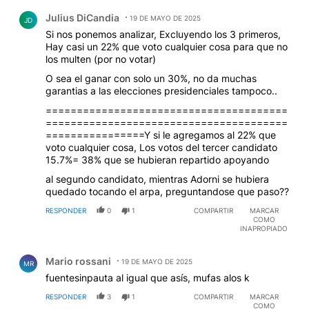
Comentario de Julius DiCandia.
Julius DiCandia
19 DE MAYO DE 2025
JD
Si nos ponemos analizar, Excluyendo los 3 primeros,
Hay casi un 22% que voto cualquier cosa para que no
los multen (por no votar)
O sea el ganar con solo un 30%, no da muchas
garantias a las elecciones presidenciales tampoco..
=======================================
=======================================
================Y si le agregamos al 22% que
voto cualquier cosa, Los votos del tercer candidato
15.7%= 38% que se hubieran repartido apoyando
al segundo candidato, mientras Adorni se hubiera
quedado tocando el arpa, preguntandose que paso??
RESPONDER
0
1
COMPARTIR
MARCAR
COMO
INAPROPIADO
Comentario de Mario rossani.
Mario rossani
19 DE MAYO DE 2025
MR
fuentesinpauta al igual que asís, mufas alos k
RESPONDER
3
1
COMPARTIR
MARCAR
COMO