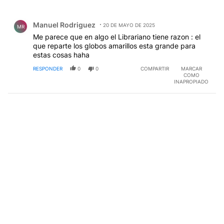
Todos los comentarios
Comentario de Manuel Rodriguez.
Manuel Rodriguez
20 DE MAYO DE 2025
MR
Me parece que en algo el Librariano tiene razon : el
que reparte los globos amarillos esta grande para
estas cosas haha
RESPONDER
0
0
COMPARTIR
MARCAR
COMO
INAPROPIADO