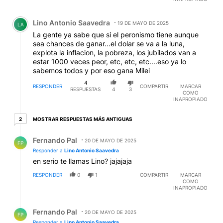
Comentario de Lino Antonio Saavedra.
Lino Antonio Saavedra
19 DE MAYO DE 2025
LA
La gente ya sabe que si el peronismo tiene aunque
sea chances de ganar...el dolar se va a la luna,
explota la inflacion, la pobreza, los jubilados van a
estar 1000 veces peor, etc, etc, etc....eso ya lo
sabemos todos y por eso gana Milei
4
RESPONDER
COMPARTIR
MARCAR
RESPUESTAS
4
3
COMO
INAPROPIADO
2 respuestas más antiguas
MOSTRAR RESPUESTAS MÁS ANTIGUAS
2
Respuesta de Fernando Pal.
Fernando Pal
20 DE MAYO DE 2025
FP
Responder a
Lino Antonio Saavedra
en serio te llamas Lino? jajajaja
RESPONDER
0
1
COMPARTIR
MARCAR
COMO
INAPROPIADO
Respuesta de Fernando Pal.
Fernando Pal
20 DE MAYO DE 2025
FP
Responder a
Lino Antonio Saavedra