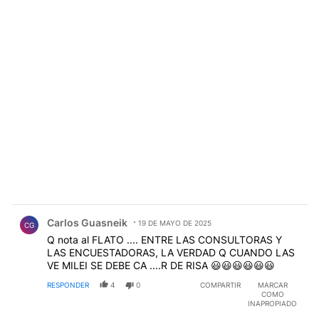
Comentario de Carlos Guasneik.
Carlos Guasneik
19 DE MAYO DE 2025
CG
Q nota al FLATO .... ENTRE LAS CONSULTORAS Y
LAS ENCUESTADORAS, LA VERDAD Q CUANDO LAS
VE MILEI SE DEBE CA ....R DE RISA 😃😃😃😃😃😃
RESPONDER
4
0
COMPARTIR
MARCAR
COMO
INAPROPIADO