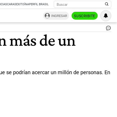
ICIAS
CARAS
EXITOÍNA
PERFIL BRASIL
INGRESAR
SUSCRIBITE
MA
an más de un
CA
DE
AR
|
NE
GR
 que se podrían acercar un millón de personas. En