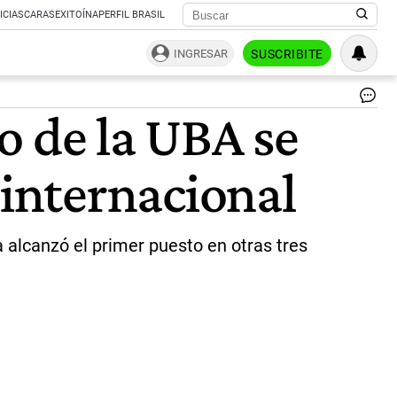
ICIAS
CARAS
EXITOÍNA
PERFIL BRASIL
INGRESAR
SUSCRIBITE
19
o de la UBA se
edi
del
Co
internacional
d'A
de
Par
|
de
 alcanzó el primer puesto en otras tres