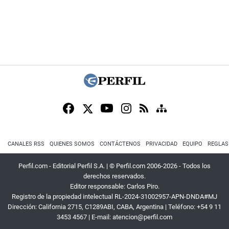
CANALES RSS
QUIENES SOMOS
CONTÁCTENOS
PRIVACIDAD
EQUIPO
REGLAS
Perfil.com - Editorial Perfil S.A.
| © Perfil.com 2006-2026 - Todos los
derechos reservados.
Editor responsable: Carlos Piro.
Registro de la propiedad intelectual RL-2024-31002957-APN-DNDA#MJ
Dirección:
California 2715
,
C1289ABI
,
CABA, Argentina
| Teléfono:
+54 9 11
3453 4567
| E-mail:
atencion@perfil.com