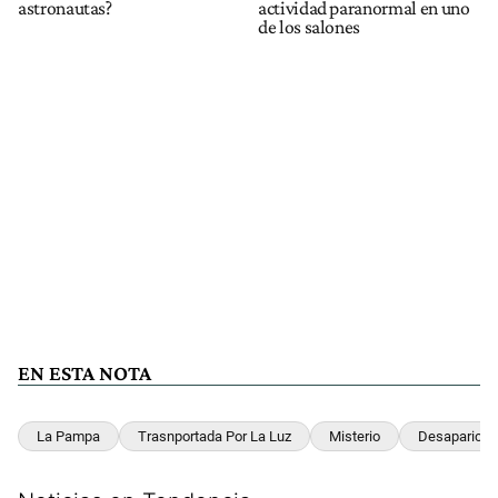
astronautas?
actividad paranormal en uno
de los salones
EN ESTA NOTA
La Pampa
Trasnportada Por La Luz
Misterio
Desaparición