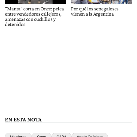
"Manta" corta en Once: pelea
Por qué los senegaleses
entre vendedores callejeros,
vienen a la Argentina
amenazas con cuchillos y
detenidos
EN ESTA NOTA
Manteros
Once
CABA
Venta Callejera