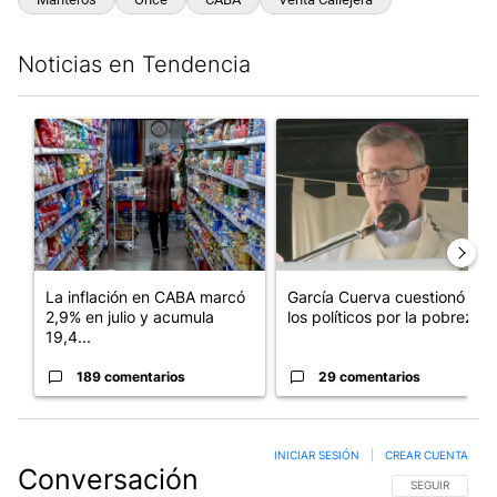
Noticias en Tendencia
Este listado muestra los artículos con más comentarios en los últim
Un artículo de tendencia con el título "La inflación en CABA m
Un artículo de tendencia con e
La inflación en CABA marcó
García Cuerva cuestionó a
2,9% en julio y acumula
los políticos por la pobreza
19,4...
189 comentarios
29 comentarios
INICIAR SESIÓN
|
CREAR CUENTA
Conversación
SIGA ESTA CO
SEGUIR