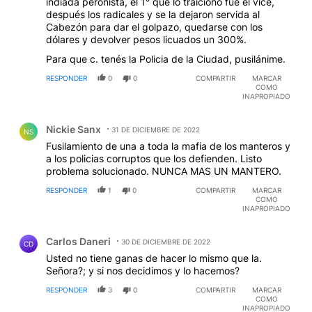
indiada peronista, el 1° que lo traicionó fue el vice,
después los radicales y se la dejaron servida al
Cabezón para dar el golpazo, quedarse con los
dólares y devolver pesos licuados un 300%.
Para que c. tenés la Policia de la Ciudad, pusilánime.
RESPONDER
0
0
COMPARTIR
MARCAR
COMO
INAPROPIADO
Comentario de Nickie Sanx.
Nickie Sanx
31 DE DICIEMBRE DE 2022
NS
Fusilamiento de una a toda la mafia de los manteros y
a los policias corruptos que los defienden. Listo
problema solucionado. NUNCA MAS UN MANTERO.
RESPONDER
1
0
COMPARTIR
MARCAR
COMO
INAPROPIADO
Comentario de Carlos Daneri.
Carlos Daneri
30 DE DICIEMBRE DE 2022
CD
Usted no tiene ganas de hacer lo mismo que la.
Señora?; y si nos decidimos y lo hacemos?
RESPONDER
3
0
COMPARTIR
MARCAR
COMO
INAPROPIADO