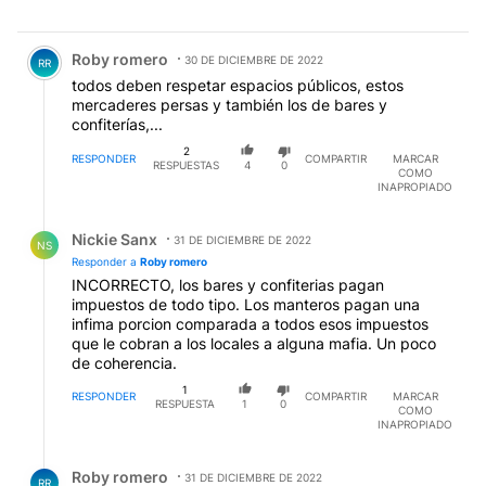
Comentario de Roby romero.
Roby romero
30 DE DICIEMBRE DE 2022
RR
todos deben respetar espacios públicos, estos
mercaderes persas y también los de bares y
confiterías,...
2
RESPONDER
COMPARTIR
MARCAR
RESPUESTAS
4
0
COMO
INAPROPIADO
Respuesta de Nickie Sanx.
Nickie Sanx
31 DE DICIEMBRE DE 2022
NS
Responder a
Roby romero
INCORRECTO, los bares y confiterias pagan
impuestos de todo tipo. Los manteros pagan una
infima porcion comparada a todos esos impuestos
que le cobran a los locales a alguna mafia. Un poco
de coherencia.
1
RESPONDER
COMPARTIR
MARCAR
RESPUESTA
1
0
COMO
INAPROPIADO
Respuesta de Roby romero.
Roby romero
31 DE DICIEMBRE DE 2022
RR