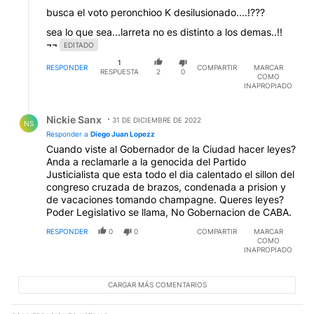
busca el voto peronchioo K desilusionado....!???
sea lo que sea...larreta no es distinto a los demas..!!
¬¬
EDITADO
1
RESPONDER
COMPARTIR
MARCAR
RESPUESTA
2
0
COMO
INAPROPIADO
Respuesta de Nickie Sanx.
Nickie Sanx
31 DE DICIEMBRE DE 2022
NS
Responder a
Diego Juan Lopezz
Cuando viste al Gobernador de la Ciudad hacer leyes?
Anda a reclamarle a la genocida del Partido
Justicialista que esta todo el dia calentado el sillon del
congreso cruzada de brazos, condenada a prision y
de vacaciones tomando champagne. Queres leyes?
Poder Legislativo se llama, No Gobernacion de CABA.
RESPONDER
0
0
COMPARTIR
MARCAR
COMO
INAPROPIADO
CARGAR MÁS COMENTARIOS