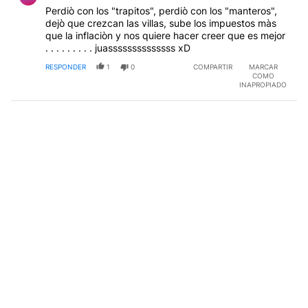
Perdiò con los "trapitos", perdiò con los "manteros",
dejò que crezcan las villas, sube los impuestos màs
que la inflaciòn y nos quiere hacer creer que es mejor
. . . . . . . . . juassssssssssssss xD
RESPONDER
1
0
COMPARTIR
MARCAR
COMO
INAPROPIADO