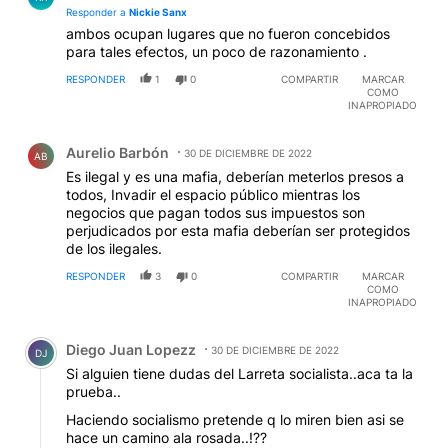
Responder a
Nickie Sanx
ambos ocupan lugares que no fueron concebidos
para tales efectos, un poco de razonamiento .
RESPONDER
1
0
COMPARTIR
MARCAR
COMO
INAPROPIADO
Comentario de Aurelio Barbón.
Aurelio Barbón
30 DE DICIEMBRE DE 2022
AB
Es ilegal y es una mafia, deberían meterlos presos a
todos, Invadir el espacio público mientras los
negocios que pagan todos sus impuestos son
perjudicados por esta mafia deberían ser protegidos
de los ilegales.
RESPONDER
3
0
COMPARTIR
MARCAR
COMO
INAPROPIADO
Comentario de Diego Juan Lopezz.
Diego Juan Lopezz
30 DE DICIEMBRE DE 2022
DJ
Si alguien tiene dudas del Larreta socialista..aca ta la
prueba..
Haciendo socialismo pretende q lo miren bien asi se
hace un camino ala rosada..!??