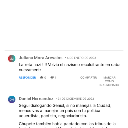
Comentario de Juliana Mora Arevalos.
Juliana Mora Arevalos
4 DE ENERO DE 2023
JM
Larreta nazi !!!! Volvio el nazismo recalcitrante en caba
nuevamentr
RESPONDER
0
1
COMPARTIR
MARCAR
COMO
INAPROPIADO
Comentario de Daniel Hernandez.
Daniel Hernandez
31 DE DICIEMBRE DE 2022
DH
Seguí dialogando Geniol, si no manejás la Ciudad,
menos vas a manejar un pais con tu política
acuerdista, pactista, negociadorista.
Chupete también habia pactado con las tribus de la