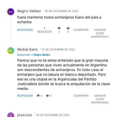
Comentario de Negro Valdez.
Negro Valdez
30 DE DICIEMBRE DE 2022
NV
fuera manteros todos extranjeros fuera del pais a
echarlos
1
RESPONDER
COMPARTIR
MARCAR
RESPUESTA
4
0
COMO
INAPROPIADO
Respuesta de Nickie Sanx.
Nickie Sanx
31 DE DICIEMBRE DE 2022
NS
Responder a
Negro Valdez
Parece que no te estas enterado que la gran mayoria
de las personas que viven actualmente en Argentina
son descendientes de extranjeros. En todo caso el
extranjero que no labura en blanco deportado. Pero
eso es una utopia en la Argenzuela del Partido
Justicialista donde se busca la aniquilacion de la clase
media.
RESPONDER
0
0
COMPARTIR
MARCAR
COMO
INAPROPIADO
Comentario de jose luis.
jose luis
30 DE DICIEMBRE DE 2022
JL