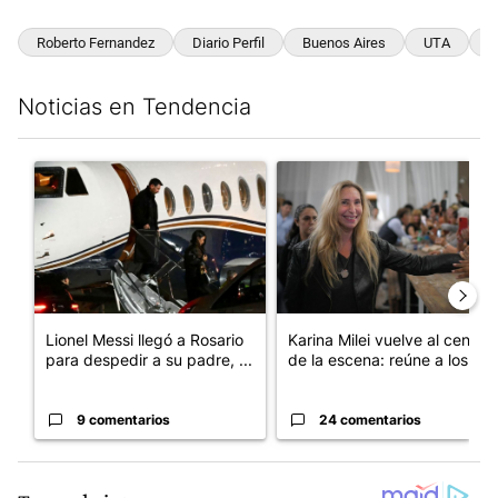
Roberto Fernandez
Diario Perfil
Buenos Aires
UTA
C
Noticias en Tendencia
Este listado muestra los artículos con más comentarios en los últim
Un artículo de tendencia con el título "Lionel Messi llegó a Ros
Un artículo de tendencia con e
Lionel Messi llegó a Rosario
Karina Milei vuelve al centro
para despedir a su padre, ...
de la escena: reúne a los...
9 comentarios
24 comentarios