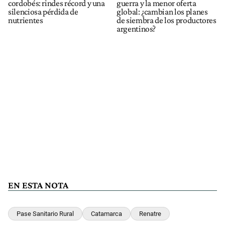
cordobés: rindes récord y una
guerra y la menor oferta
silenciosa pérdida de
global: ¿cambian los planes
nutrientes
de siembra de los productores
argentinos?
EN ESTA NOTA
Pase Sanitario Rural
Catamarca
Renatre