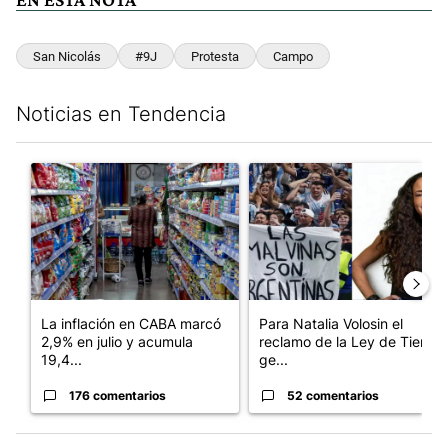
San Nicolás
#9J
Protesta
Campo
Noticias en Tendencia
Este listado muestra los artículos con más comentarios en los últim
Un artículo de tendencia con el título "La inflación en CABA m
Un artículo de tendencia con e
La inflación en CABA marcó
Para Natalia Volosin el
2,9% en julio y acumula
reclamo de la Ley de Tierras
19,4...
ge...
176 comentarios
52 comentarios