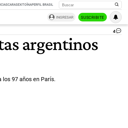
ICIAS
CARAS
EXITOÍNA
PERFIL BRASIL
INGRESAR
SUSCRIBITE
4
Jul
stas argentinos
Le
Pa
|
Wi
 los 97 años en París.