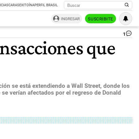
ICIAS
CARAS
EXITOÍNA
PERFIL BRASIL
INGRESAR
SUSCRIBITE
1
TR
ansacciones que
BI
La
im
de
fra
de
Bi
fu
ción se está extendiendo a Wall Street, donde los
lo
e se verían afectados por el regreso de Donald
qu
má
pr
en
fil
de
do
se