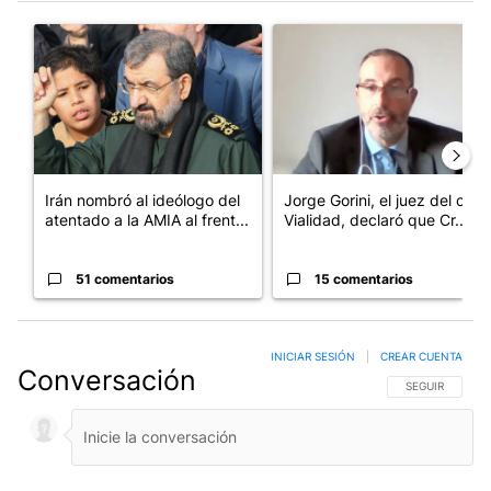
Este listado muestra los artículos con más comentarios en los últim
Un artículo de tendencia con el título "Irán nombró al ideólogo
Un artículo de tendencia con e
Irán nombró al ideólogo del
Jorge Gorini, el juez del caso
atentado a la AMIA al frent...
Vialidad, declaró que Cr...
51 comentarios
15 comentarios
INICIAR SESIÓN
|
CREAR CUENTA
Conversación
SIGA ESTA CO
SEGUIR