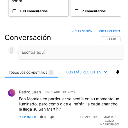
sobra...
103 comentarios
7 comentarios
INICIAR SESIÓN
|
CREAR CUENTA
Conversación
SIGA ESTA CO
SEGUIR
LOS MÁS RECIENTES
TODOS LOS COMENTARIOS
1
Todos los comentarios
Comentario de Pedro Juan.
Pedro Juan
10 DE ABRIL DE 2023
PJ
Eco Morales en particular se sentía en su momento un
iluminado, pero como dice el refrán "a cada chancho
le llega su San Martín."
RESPONDER
0
0
COMPARTIR
MARCAR
COMO
INAPROPIADO