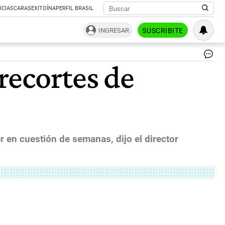
ICIAS
CARAS
EXITOÍNA
PERFIL BRASIL
INGRESAR
SUSCRIBITE
Ex
recortes de
Int
At
Th
Go
Sa
Fin
Se
Co
en cuestión de semanas, dijo el director
|
Ph
Mi
Na