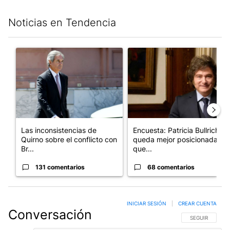
Noticias en Tendencia
Este listado muestra los artículos con más comentarios en los últim
Un artículo de tendencia con el título "Las inconsistencias de Q
Un artículo de tendencia con e
Las inconsistencias de
Encuesta: Patricia Bullrich
Quirno sobre el conflicto con
queda mejor posicionada
Br...
que...
131 comentarios
68 comentarios
INICIAR SESIÓN
|
CREAR CUENTA
Conversación
SIGA ESTA CO
SEGUIR