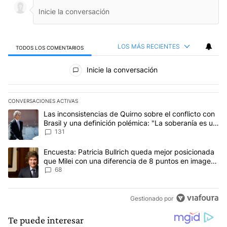
LOS MÁS RECIENTES
TODOS LOS COMENTARIOS
Todos los comentarios
Inicie la conversación
CONVERSACIONES ACTIVAS
Este listado muestra los artículos con más comentarios en los últim
Un artículo de tendencia con el título "Las inconsistencias de Qui
Las inconsistencias de Quirno sobre el conflicto con
Brasil y una definición polémica: "La soberanía es un
concepto antiguo"
131
Un artículo de tendencia con el título "Encuesta: Patricia Bullri
Encuesta: Patricia Bullrich queda mejor posicionada
que Milei con una diferencia de 8 puntos en imagen
negativa
68
Gestionado por