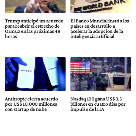
Trump anticipó un acuerdo
El Banco Mundial instó a los
para reabrir el estrecho de
países en desarrollo a
Ormuz en las próximas 48
acelerar la adopción de la
horas
inteligencia artificial
Anthropic cierra acuerdo
Nasdaq 100 gana US$ 3,5
por US$ 10.000 millones
billones en cuatro días por
con startup de nube
impulso de la IA