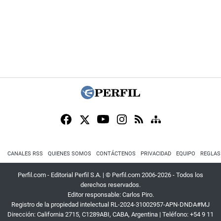
CANALES RSS
QUIENES SOMOS
CONTÁCTENOS
PRIVACIDAD
EQUIPO
REGLAS
Perfil.com - Editorial Perfil S.A.
| © Perfil.com 2006-2026 - Todos los
derechos reservados.
Editor responsable: Carlos Piro.
Registro de la propiedad intelectual RL-2024-31002957-APN-DNDA#MJ
Dirección:
California 2715
,
C1289ABI
,
CABA, Argentina
| Teléfono:
+54 9 11