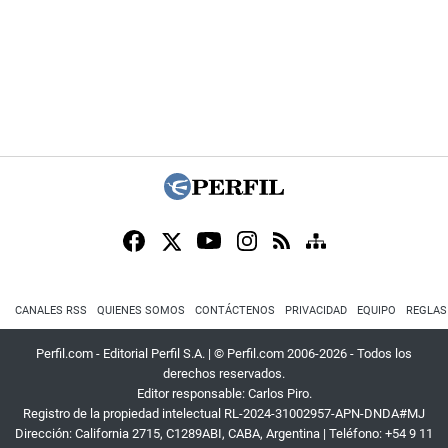
CANALES RSS
QUIENES SOMOS
CONTÁCTENOS
PRIVACIDAD
EQUIPO
REGLAS
Perfil.com - Editorial Perfil S.A.
| © Perfil.com 2006-2026 - Todos los
derechos reservados.
Editor responsable: Carlos Piro.
Registro de la propiedad intelectual RL-2024-31002957-APN-DNDA#MJ
Dirección:
California 2715
,
C1289ABI
,
CABA, Argentina
| Teléfono:
+54 9 11