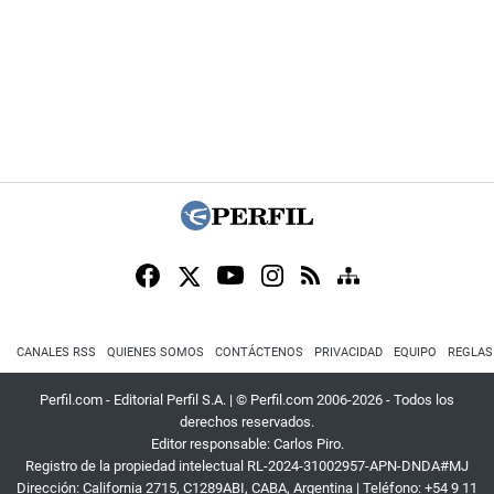
CANALES RSS
QUIENES SOMOS
CONTÁCTENOS
PRIVACIDAD
EQUIPO
REGLAS
Perfil.com - Editorial Perfil S.A.
| © Perfil.com 2006-2026 - Todos los
derechos reservados.
Editor responsable: Carlos Piro.
Registro de la propiedad intelectual RL-2024-31002957-APN-DNDA#MJ
Dirección:
California 2715
,
C1289ABI
,
CABA, Argentina
| Teléfono:
+54 9 11