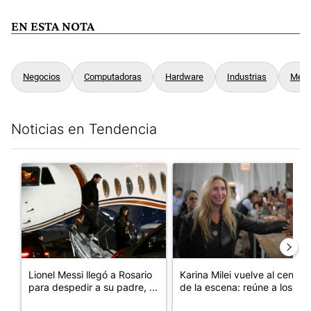
EN ESTA NOTA
Negocios
Computadoras
Hardware
Industrias
Medi
Noticias en Tendencia
Este listado muestra los artículos con más comentarios en los últim
Un artículo de tendencia con el título "Lionel Messi llegó a Ros
Un artículo de tendencia con e
Lionel Messi llegó a Rosario
Karina Milei vuelve al centro
para despedir a su padre, ...
de la escena: reúne a los...