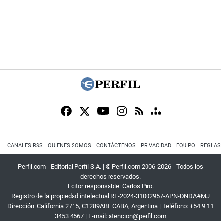
CANALES RSS
QUIENES SOMOS
CONTÁCTENOS
PRIVACIDAD
EQUIPO
REGLAS
Perfil.com - Editorial Perfil S.A.
| © Perfil.com 2006-2026 - Todos los
derechos reservados.
Editor responsable: Carlos Piro.
Registro de la propiedad intelectual RL-2024-31002957-APN-DNDA#MJ
Dirección:
California 2715
,
C1289ABI
,
CABA, Argentina
| Teléfono:
+54 9 11
3453 4567
| E-mail:
atencion@perfil.com