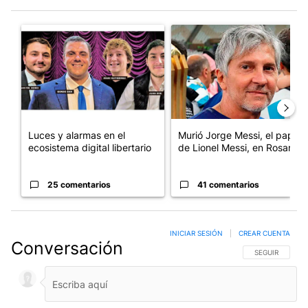
Este listado muestra los artículos con más comentarios en los últim
Un artículo de tendencia con el título "Luces y alarmas en el eco
Un artículo de tendencia con e
Luces y alarmas en el
Murió Jorge Messi, el papá
ecosistema digital libertario
de Lionel Messi, en Rosario
25 comentarios
41 comentarios
INICIAR SESIÓN
|
CREAR CUENTA
Conversación
SIGA ESTA CO
SEGUIR