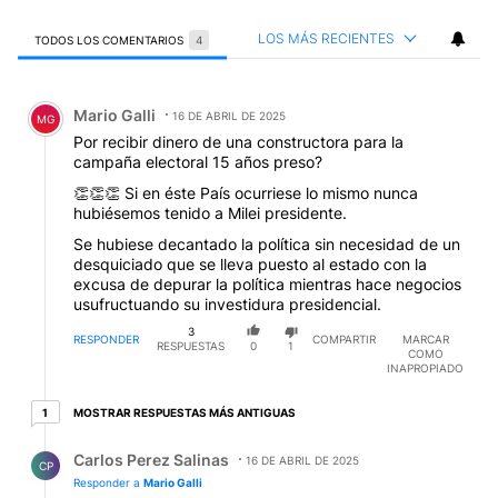
LOS MÁS RECIENTES
TODOS LOS COMENTARIOS
4
Todos los comentarios
Comentario de Mario Galli.
Mario Galli
16 DE ABRIL DE 2025
MG
Por recibir dinero de una constructora para la
campaña electoral 15 años preso?
👏👏👏 Si en éste País ocurriese lo mismo nunca
hubiésemos tenido a Milei presidente.
Se hubiese decantado la política sin necesidad de un
desquiciado que se lleva puesto al estado con la
excusa de depurar la política mientras hace negocios
usufructuando su investidura presidencial.
3
RESPONDER
COMPARTIR
MARCAR
RESPUESTAS
0
1
COMO
INAPROPIADO
1 respuesta más antiguas
MOSTRAR RESPUESTAS MÁS ANTIGUAS
1
Respuesta de Carlos Perez Salinas.
Carlos Perez Salinas
16 DE ABRIL DE 2025
CP
Responder a
Mario Galli