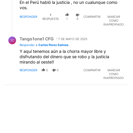
En el Perú habló la justicia , no un cualunque como
vos.
1
RESPONDER
COMPARTIR
MARCAR
RESPUESTA
1
0
COMO
INAPROPIADO
Respuesta de Tango1one1 CFG.
Tango1one1 CFG
7 DE MAYO DE 2025
TC
Responder a
Carlos Perez Salinas
Y aquí tenemos aún a la chorra mayor libre y
disfrutando del dinero que se robo y la justicia
mirando al oeste!!
RESPONDER
0
0
COMPARTIR
MARCAR
COMO
INAPROPIADO