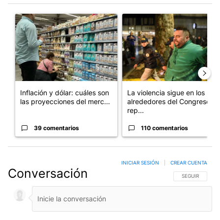
Este listado muestra los artículos con más comentarios en los últim
Un artículo de tendencia con el título "Inflación y dólar: cuále
Un artículo de tendencia con e
Inflación y dólar: cuáles son
La violencia sigue en los
las proyecciones del merc...
alrededores del Congreso:
rep...
39 comentarios
110 comentarios
INICIAR SESIÓN
|
CREAR CUENTA
Conversación
SIGA ESTA CO
SEGUIR