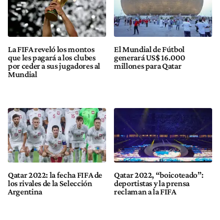
La FIFA reveló los montos
El Mundial de Fútbol
que les pagará a los clubes
generará US$ 16.000
por ceder a sus jugadores al
millones para Qatar
Mundial
Qatar 2022: la fecha FIFA de
Qatar 2022, “boicoteado”:
los rivales de la Selección
deportistas y la prensa
Argentina
reclaman a la FIFA