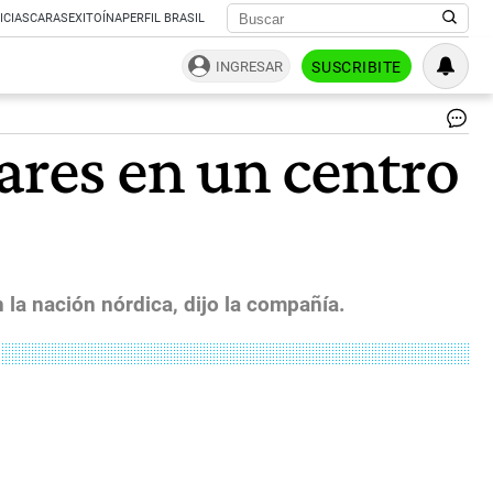
ICIAS
CARAS
EXITOÍNA
PERFIL BRASIL
INGRESAR
SUSCRIBITE
Go
ares en un centro
Fi
$1
Bil
in
Ves
La
Ant
Ca
la nación nórdica, dijo la compañía.
(1)
|
Bl