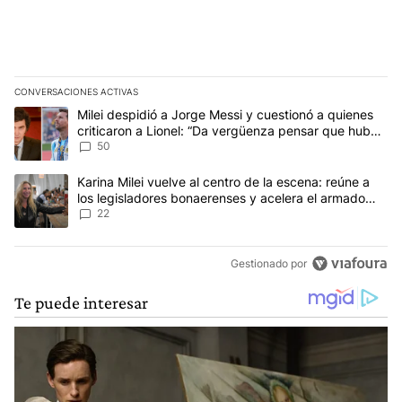
CONVERSACIONES ACTIVAS
Este listado muestra los artículos con más comentarios en los últim
Un artículo de tendencia con el título "Milei despidió a Jorge Mes
Milei despidió a Jorge Messi y cuestionó a quienes
criticaron a Lionel: “Da vergüenza pensar que hubo
anti-Messi”
50
Un artículo de tendencia con el título "Karina Milei vuelve al cen
Karina Milei vuelve al centro de la escena: reúne a
los legisladores bonaerenses y acelera el armado
para 2027
22
Gestionado por