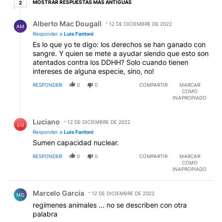
2 respuestas más antiguas
MOSTRAR RESPUESTAS MÁS ANTIGUAS
2
Respuesta de Alberto Mac Dougall.
Alberto Mac Dougall
12 DE DICIEMBRE DE 2022
AM
Responder a
Luis Fantoni
Es lo que yo te digo: los derechos se han ganado con
sangre. Y quien se mete a ayudar siendo que esto son
atentados contra los DDHH? Solo cuando tienen
intereses de alguna especie, sino, no!
RESPONDER
0
0
COMPARTIR
MARCAR
COMO
INAPROPIADO
Respuesta de Luciano .
Luciano
12 DE DICIEMBRE DE 2022
LU
Responder a
Luis Fantoni
Sumen capacidad nuclear.
RESPONDER
0
0
COMPARTIR
MARCAR
COMO
INAPROPIADO
Comentario de Marcelo Garcia.
Marcelo Garcia
12 DE DICIEMBRE DE 2022
MG
regímenes animales ... no se describen con otra
palabra