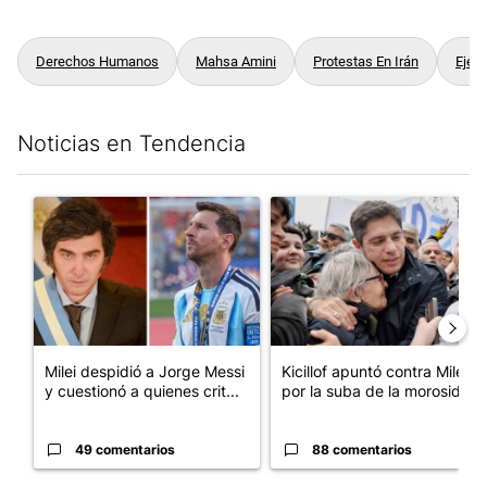
Derechos Humanos
Mahsa Amini
Protestas En Irán
Ejec
Noticias en Tendencia
Este listado muestra los artículos con más comentarios en los últim
Un artículo de tendencia con el título "Milei despidió a Jorge 
Un artículo de tendencia con el
Milei despidió a Jorge Messi
Kicillof apuntó contra Milei
y cuestionó a quienes crit...
por la suba de la morosida...
49 comentarios
88 comentarios