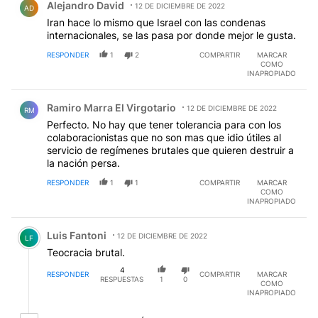
Alejandro David
12 DE DICIEMBRE DE 2022
AD
Iran hace lo mismo que Israel con las condenas
internacionales, se las pasa por donde mejor le gusta.
RESPONDER
1
2
COMPARTIR
MARCAR
COMO
INAPROPIADO
Comentario de Ramiro Marra El Virgotario.
Ramiro Marra El Virgotario
12 DE DICIEMBRE DE 2022
RM
Perfecto. No hay que tener tolerancia para con los
colaboracionistas que no son mas que idio útiles al
servicio de regímenes brutales que quieren destruir a
la nación persa.
RESPONDER
1
1
COMPARTIR
MARCAR
COMO
INAPROPIADO
Comentario de Luis Fantoni.
Luis Fantoni
12 DE DICIEMBRE DE 2022
LF
Teocracia brutal.
4
RESPONDER
COMPARTIR
MARCAR
RESPUESTAS
1
0
COMO
INAPROPIADO