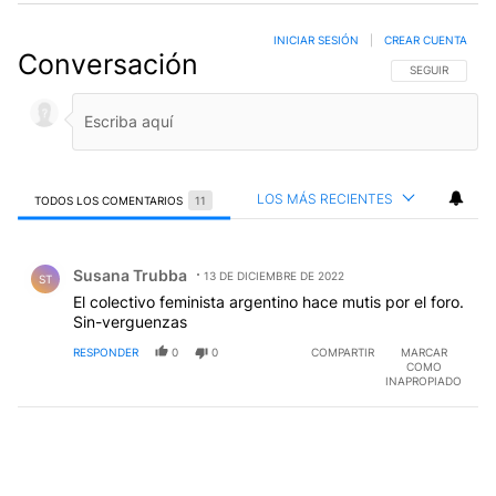
INICIAR SESIÓN
|
CREAR CUENTA
Conversación
SIGA ESTA CO
SEGUIR
LOS MÁS RECIENTES
TODOS LOS COMENTARIOS
11
Todos los comentarios
Comentario de Susana Trubba.
Susana Trubba
13 DE DICIEMBRE DE 2022
ST
El colectivo feminista argentino hace mutis por el foro.
Sin-verguenzas
RESPONDER
0
0
COMPARTIR
MARCAR
COMO
INAPROPIADO