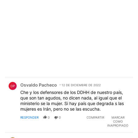
Comentario de Osvaldo Pacheco.
Osvaldo Pacheco
12 DE DICIEMBRE DE 2022
OP
Che y los defensores de los DDHH de nuestro país,
que son tan agudos, no dicen nada, al igual que el
ministerio se la mujer. Si hay país que degrada s las
mujeres es Irán, pero no se las escucha.
RESPONDER
0
0
COMPARTIR
MARCAR
COMO
INAPROPIADO
Comentario de Alejandro David.