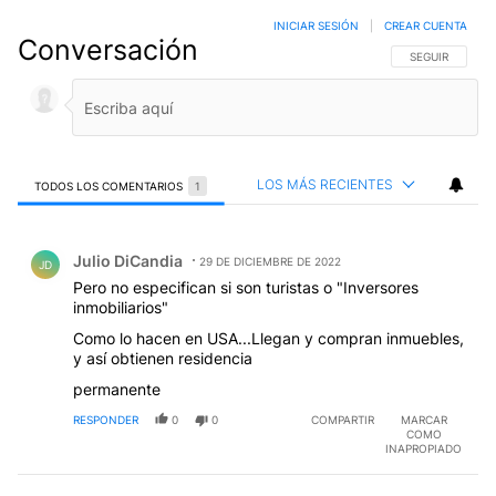
INICIAR SESIÓN
|
CREAR CUENTA
Conversación
SIGA ESTA CO
SEGUIR
LOS MÁS RECIENTES
TODOS LOS COMENTARIOS
1
Todos los comentarios
Comentario de Julio DiCandia.
Julio DiCandia
29 DE DICIEMBRE DE 2022
JD
Pero no especifican si son turistas o "Inversores
inmobiliarios"
Como lo hacen en USA...Llegan y compran inmuebles,
y así obtienen residencia
permanente
RESPONDER
0
0
COMPARTIR
MARCAR
COMO
INAPROPIADO