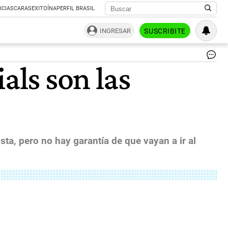
ICIAS
CARAS
EXITOÍNA
PERFIL BRASIL
INGRESAR
SUSCRIBITE
Lo
als son las
mil
es
a
pu
de
ser
su
po
ta, pero no hay garantía de que vayan a ir al
la
Ge
Z,
qu
rep
en
20
Co
es