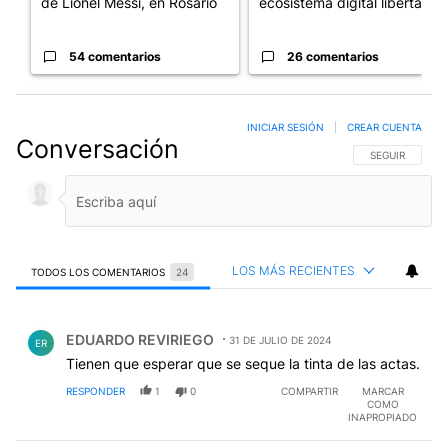
de Lionel Messi, en Rosario
ecosistema digital libertario
54 comentarios
26 comentarios
INICIAR SESIÓN
|
CREAR CUENTA
Conversación
SIGA ESTA CO
SEGUIR
LOS MÁS RECIENTES
TODOS LOS COMENTARIOS
24
Todos los comentarios
Comentario de EDUARDO REVIRIEGO.
EDUARDO REVIRIEGO
31 DE JULIO DE 2024
ER
Tienen que esperar que se seque la tinta de las actas.
RESPONDER
1
0
COMPARTIR
MARCAR
COMO
INAPROPIADO