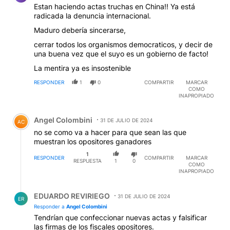
Estan haciendo actas truchas en China!! Ya está
radicada la denuncia internacional.
Maduro debería sincerarse,
cerrar todos los organismos democraticos, y decir de
una buena vez que el suyo es un gobierno de facto!
La mentira ya es insostenible
RESPONDER
1
0
COMPARTIR
MARCAR
COMO
INAPROPIADO
Comentario de Angel Colombini.
Angel Colombini
31 DE JULIO DE 2024
AC
no se como va a hacer para que sean las que
muestran los opositores ganadores
1
RESPONDER
COMPARTIR
MARCAR
RESPUESTA
1
0
COMO
INAPROPIADO
Respuesta de EDUARDO REVIRIEGO.
EDUARDO REVIRIEGO
31 DE JULIO DE 2024
ER
Responder a
Angel Colombini
Tendrían que confeccionar nuevas actas y falsificar
las firmas de los fiscales opositores.