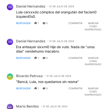
Comentario de Daniel Hernandez.
Daniel Hernandez
31 DE JULIO DE 2024
DH
Lula cerxxxdo cómplice del orangután del facism0
izquierd0s0.
RESPONDER
1
0
COMPARTIR
MARCAR
COMO
INAPROPIADO
Comentario de Daniel Hernandez.
Daniel Hernandez
31 DE JULIO DE 2024
DH
Era anteayer sixxmi0 hije de vute. Nada de "unos
días" vendehumo macabro.
RESPONDER
1
0
COMPARTIR
MARCAR
COMO
INAPROPIADO
Comentario de Ricardo Petrusa.
Ricardo Petrusa
31 DE JULIO DE 2024
RP
"Bancá, Lula, nos quedamos sin resma"
RESPONDER
1
0
COMPARTIR
MARCAR
COMO
INAPROPIADO
Comentario de Mario Benitez.
Mario Benitez
31 DE JULIO DE 2024
MB