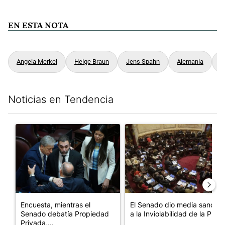
EN ESTA NOTA
Angela Merkel
Helge Braun
Jens Spahn
Alemania
R
Noticias en Tendencia
Este listado muestra los artículos con más comentarios en los últim
Un artículo de tendencia con el título "Encuesta, mientras el 
Un artículo de tendencia con e
Encuesta, mientras el
El Senado dio media sanción
Senado debatía Propiedad
a la Inviolabilidad de la P...
Privada,...