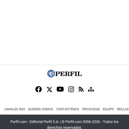
CANALES RSS
QUIENES SOMOS
CONTÁCTENOS
PRIVACIDAD
EQUIPO
REGLAS
Perfil.com - Editorial Perfil S.A.
| © Perfil.com 2006-2026 - Todos los
derechos reservados.