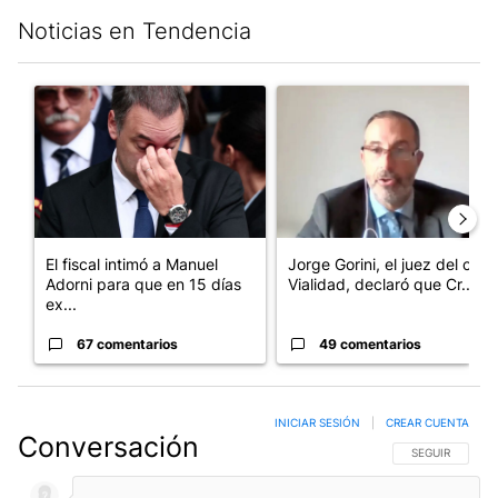
Noticias en Tendencia
Este listado muestra los artículos con más comentarios en los últim
Un artículo de tendencia con el título "El fiscal intimó a Manue
Un artículo de tendencia con e
El fiscal intimó a Manuel
Jorge Gorini, el juez del caso
Adorni para que en 15 días
Vialidad, declaró que Cr...
ex...
67 comentarios
49 comentarios
INICIAR SESIÓN
|
CREAR CUENTA
Conversación
SIGA ESTA CO
SEGUIR