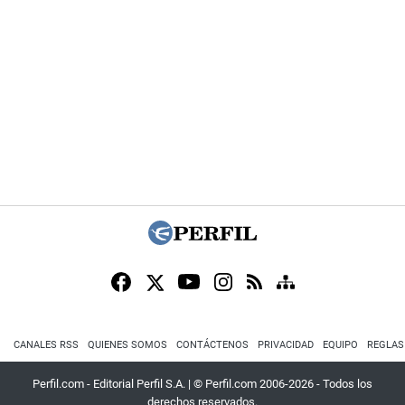
CANALES RSS
QUIENES SOMOS
CONTÁCTENOS
PRIVACIDAD
EQUIPO
REGLAS
Perfil.com - Editorial Perfil S.A.
| © Perfil.com 2006-2026 - Todos los
derechos reservados.