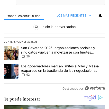
LOS MÁS RECIENTES
TODOS LOS COMENTARIOS
Todos los comentarios
Inicie la conversación
CONVERSACIONES ACTIVAS
Este listado muestra los artículos con más comentarios en los últim
Un artículo de tendencia con el título "San Cayetano 2026: organi
San Cayetano 2026: organizaciones sociales y
sindicatos vuelven a movilizarse con fuertes
reclamos al Gobierno
29
Un artículo de tendencia con el título "Los gobernadores marcan l
Los gobernadores marcan límites a Milei y Massa
reaparece en la trastienda de las negociaciones
92
Gestionado por