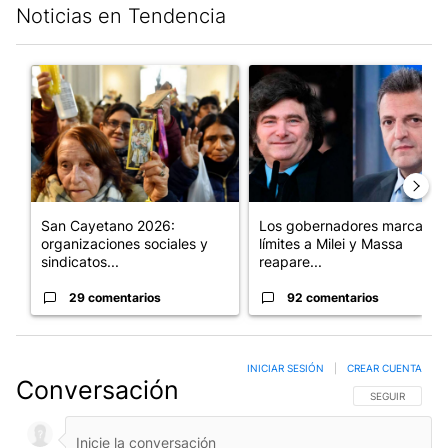
Noticias en Tendencia
Este listado muestra los artículos con más comentarios en los últim
Un artículo de tendencia con el título "San Cayetano 2026: orga
Un artículo de tendencia con e
San Cayetano 2026:
Los gobernadores marcan
organizaciones sociales y
límites a Milei y Massa
sindicatos...
reapare...
29 comentarios
92 comentarios
INICIAR SESIÓN
|
CREAR CUENTA
Conversación
SIGA ESTA CO
SEGUIR