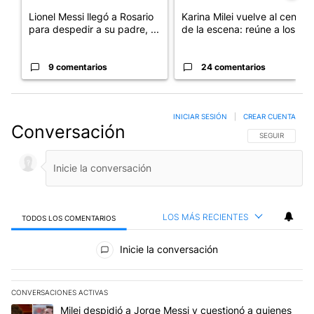
Lionel Messi llegó a Rosario
Karina Milei vuelve al centro
para despedir a su padre, ...
de la escena: reúne a los...
9 comentarios
24 comentarios
INICIAR SESIÓN
|
CREAR CUENTA
Conversación
SIGA ESTA CO
SEGUIR
LOS MÁS RECIENTES
TODOS LOS COMENTARIOS
Todos los comentarios
Inicie la conversación
CONVERSACIONES ACTIVAS
Este listado muestra los artículos con más comentarios en los últim
Un artículo de tendencia con el título "Milei despidió a Jorge Mes
Milei despidió a Jorge Messi y cuestionó a quienes