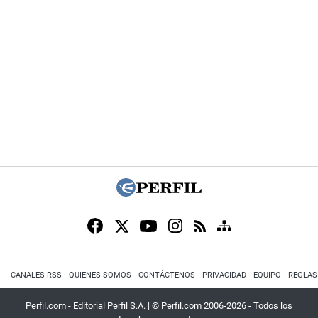
CANALES RSS
QUIENES SOMOS
CONTÁCTENOS
PRIVACIDAD
EQUIPO
REGLAS
Perfil.com - Editorial Perfil S.A.
| © Perfil.com 2006-2026 - Todos los