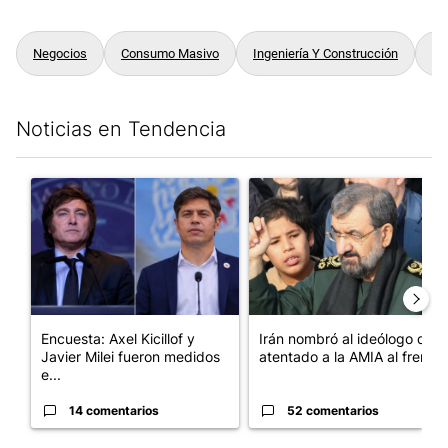
Negocios
Consumo Masivo
Ingeniería Y Construcción
Go
Noticias en Tendencia
Este listado muestra los artículos con más comentarios en los últim
Un artículo de tendencia con el título "Encuesta: Axel Kicillof 
Un artículo de tendencia con e
Encuesta: Axel Kicillof y
Irán nombró al ideólogo del
Javier Milei fueron medidos
atentado a la AMIA al frent...
e...
14 comentarios
52 comentarios