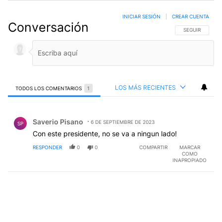
INICIAR SESIÓN
|
CREAR CUENTA
Conversación
SIGA ESTA CO
SEGUIR
LOS MÁS RECIENTES
TODOS LOS COMENTARIOS
1
Todos los comentarios
Comentario de Saverio Pisano.
Saverio Pisano
6 DE SEPTIEMBRE DE 2023
SP
Con este presidente, no se va a ningun lado!
RESPONDER
0
0
COMPARTIR
MARCAR
COMO
INAPROPIADO