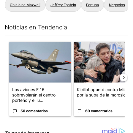
Ghislaine Maxwell
Jeffrey Epstein
Fortuna
Negocios
Noticias en Tendencia
Este listado muestra los artículos con más comentarios en los últim
Un artículo de tendencia con el título "Los aviones F 16 sobrevo
Un artículo de tendencia con el
Los aviones F 16
Kicillof apuntó contra Milei
sobrevolarán el centro
por la suba de la morosida...
porteño y el lu...
56 comentarios
69 comentarios