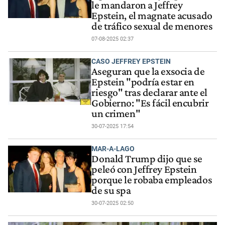
le mandaron a Jeffrey
Epstein, el magnate acusado
de tráfico sexual de menores
07-08-2025 02:37
CASO JEFFREY EPSTEIN
Aseguran que la exsocia de
Epstein "podría estar en
riesgo" tras declarar ante el
Gobierno: "Es fácil encubrir
un crimen"
30-07-2025 17:54
MAR-A-LAGO
Donald Trump dijo que se
peleó con Jeffrey Epstein
porque le robaba empleados
de su spa
30-07-2025 02:50