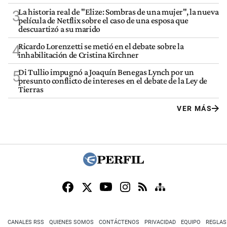
La historia real de "Elize: Sombras de una mujer", la nueva
3
película de Netflix sobre el caso de una esposa que
descuartizó a su marido
Ricardo Lorenzetti se metió en el debate sobre la
4
inhabilitación de Cristina Kirchner
Di Tullio impugnó a Joaquín Benegas Lynch por un
5
presunto conflicto de intereses en el debate de la Ley de
Tierras
VER MÁS
CANALES RSS
QUIENES SOMOS
CONTÁCTENOS
PRIVACIDAD
EQUIPO
REGLAS