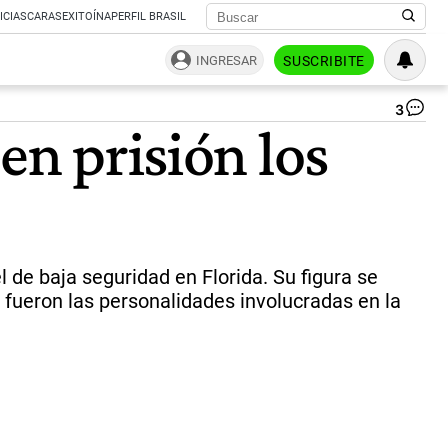
ICIAS
CARAS
EXITOÍNA
PERFIL BRASIL
INGRESAR
SUSCRIBITE
3
Ri
en prisión los
y
se
Ghi
Ma
de
Re
Un
tra
de baja seguridad en Florida. Su figura se
la
s fueron las personalidades involucradas en la
mu
de
su
pa
y
se
est
en