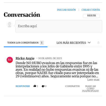
INICIAR SESIÓN
|
CREAR CUENTA
Conversación
SIGA ESTA CON
SEGUIR
LOS MÁS RECIENTES
TODOS LOS COMENTARIOS
1
Todos los comentarios
Comentario de Ricky Argie.
Ricky Argie
30 DE ABRIL DE 2025
RA
Donde NO HUBO evasivas en las respuestas fue en las
interpelaciones a los Jefes de Gabinete entre 1995 y
ayer. En realidad no hubo respuestas evasivas ni de las
otras, porque NADIE fue citado para ser interpelado en
29 (veintinueve) años. Seguramente sería porque no
existieron motivos para ello. Los dejo porque no puedo
Leer mas
parar de reírme.
RESPONDER
2
0
COMPARTIR
MARCAR
COMO
INAPROPIADO