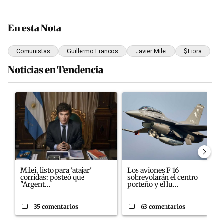
En esta Nota
Comunistas
Guillermo Francos
Javier Milei
$Libra
Noticias en Tendencia
Este listado muestra los artículos con más comentarios en los últim
Un artículo de tendencia con el título "Milei, listo para 'atajar'
Un artículo de tendencia con el
Milei, listo para 'atajar'
Los aviones F 16
corridas: posteó que
sobrevolarán el centro
"Argent...
porteño y el lu...
35 comentarios
63 comentarios