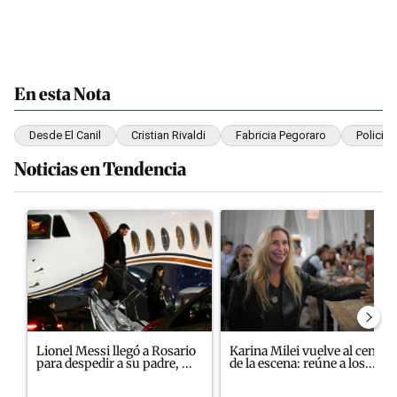
En esta Nota
Desde El Canil
Cristian Rivaldi
Fabricia Pegoraro
Policía 
Noticias en Tendencia
Este listado muestra los artículos con más comentarios en los últim
Un artículo de tendencia con el título "Lionel Messi llegó a Rosa
Un artículo de tendencia con el
Lionel Messi llegó a Rosario
Karina Milei vuelve al centro
para despedir a su padre, ...
de la escena: reúne a los...