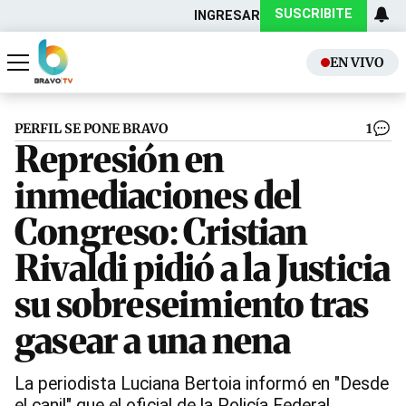
SUSCRIBITE
INGRESAR
EN VIVO
Actualidad
Política
PERFIL SE PONE BRAVO
1
Represión en
inmediaciones del
Congreso: Cristian
Rivaldi pidió a la Justicia
su sobreseimiento tras
gasear a una nena
La periodista Luciana Bertoia informó en "Desde
el canil" que el oficial de la Policía Federal