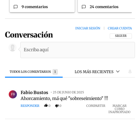
9 comentarios
24 comentarios
INICIAR SESIÓN
|
CREAR CUENTA
Conversación
SIGA ESTA CON
SEGUIR
LOS MÁS RECIENTES
TODOS LOS COMENTARIOS
1
Todos los comentarios
Comentario de Fabio Bustos.
Fabio Bustos
25 DE JUNIO DE 2025
FB
Ahorcamiento, má qué "sobreseimiento" !!!
RESPONDER
0
0
COMPARTIR
MARCAR
COMO
INAPROPIADO