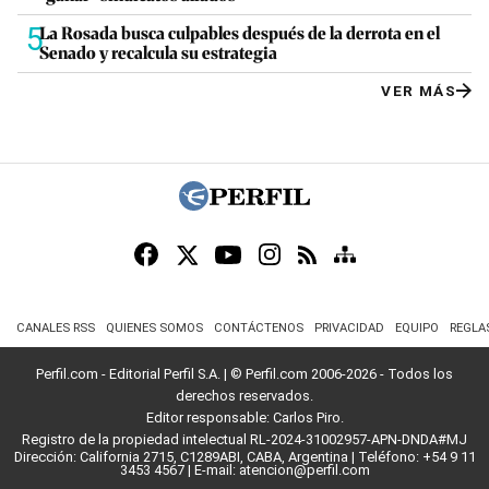
5
La Rosada busca culpables después de la derrota en el
Senado y recalcula su estrategia
VER MÁS
CANALES RSS
QUIENES SOMOS
CONTÁCTENOS
PRIVACIDAD
EQUIPO
REGLA
Perfil.com - Editorial Perfil S.A.
| © Perfil.com 2006-2026 - Todos los
derechos reservados.
Editor responsable: Carlos Piro.
Registro de la propiedad intelectual RL-2024-31002957-APN-DNDA#MJ
Dirección:
California 2715
,
C1289ABI
,
CABA, Argentina
| Teléfono:
+54 9 11
3453 4567
| E-mail:
atencion@perfil.com