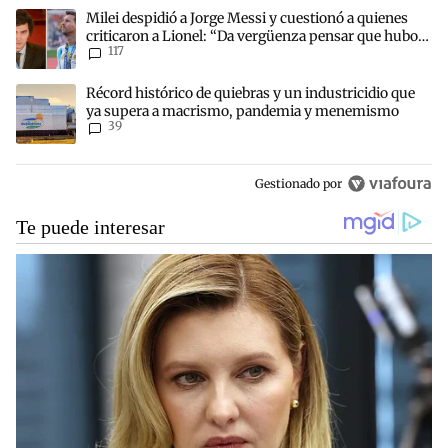
Este listado muestra los artículos con más comentarios en los últim
Un artículo de tendencia con el título "Milei despidió a Jorge Mess
Milei despidió a Jorge Messi y cuestionó a quienes
criticaron a Lionel: “Da vergüenza pensar que hubo
117
anti-Messi”
Un artículo de tendencia con el título "Récord histórico de quie
Récord histórico de quiebras y un industricidio que
ya supera a macrismo, pandemia y menemismo
39
Gestionado por