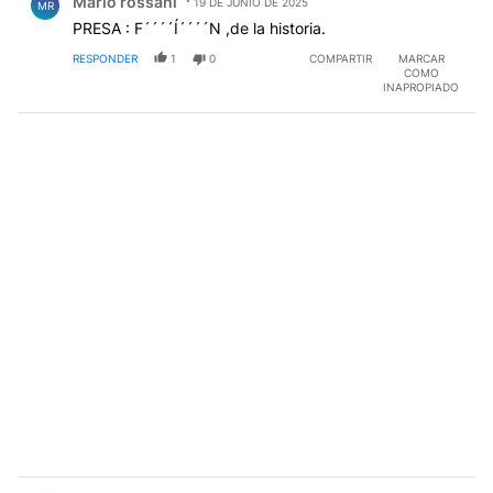
Mario rossani
19 DE JUNIO DE 2025
MR
PRESA : F´´´´Í´´´´N ,de la historia.
RESPONDER
1
0
COMPARTIR
MARCAR
COMO
INAPROPIADO
Comentario de Jorge Mario Fraccione.