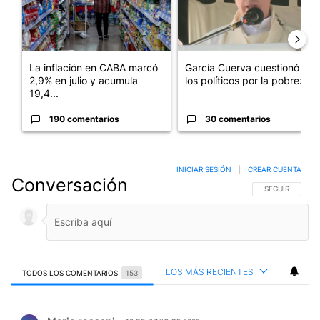
La inflación en CABA marcó
García Cuerva cuestionó a
2,9% en julio y acumula
los políticos por la pobreza
19,4...
190 comentarios
30 comentarios
INICIAR SESIÓN
|
CREAR CUENTA
Conversación
SIGA ESTA CO
SEGUIR
LOS MÁS RECIENTES
TODOS LOS COMENTARIOS
153
Todos los comentarios
Comentario de Mario rossani.