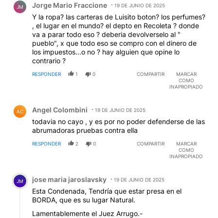
Jorge Mario Fraccione
19 DE JUNIO DE 2025
JM
Y la ropa? las carteras de Luisito boton? los perfumes?
, el lugar en el mundo? el depto en Recoleta ? donde
va a parar todo eso ? deberia devolverselo al "
pueblo", x que todo eso se compro con el dinero de
los impuestos...o no ? hay alguien que opine lo
contrario ?
RESPONDER
1
0
COMPARTIR
MARCAR
COMO
INAPROPIADO
Comentario de Angel Colombini.
Angel Colombini
19 DE JUNIO DE 2025
AC
todavia no cayo , y es por no poder defenderse de las
abrumadoras pruebas contra ella
RESPONDER
2
0
COMPARTIR
MARCAR
COMO
INAPROPIADO
Comentario de jose maria jaroslavsky.
jose maria jaroslavsky
19 DE JUNIO DE 2025
JM
Esta Condenada, Tendría que estar presa en el
BORDA, que es su lugar Natural.
Lamentablemente el Juez Arrugo.-