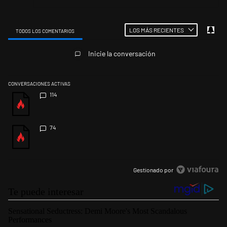
LOS MÁS RECIENTES
TODOS LOS COMENTARIOS
Todos los comentarios
Inicie la conversación
CONVERSACIONES ACTIVAS
Este listado muestra los artículos con más comentarios en los últimos 
Un artículo de tendencia con el título "" con 114 comentarios.
114
Un artículo de tendencia con el título "" con 74 comentarios.
74
Gestionado por