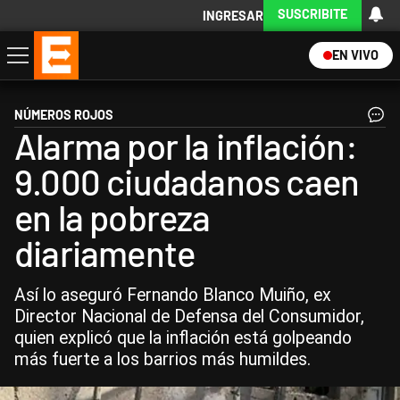
SUSCRIBITE
INGRESAR
EN VIVO
Economía
Política
Internacional
Actualidad
Descargá la App
NÚMEROS ROJOS
Alarma por la inflación:
9.000 ciudadanos caen
en la pobreza
diariamente
Así lo aseguró Fernando Blanco Muiño, ex
Director Nacional de Defensa del Consumidor,
quien explicó que la inflación está golpeando
más fuerte a los barrios más humildes.