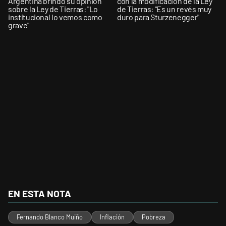
Argentina brindó su opinión
con la modificación de la Ley
sobre la Ley de Tierras: "Lo
de Tierras: "Es un revés muy
institucional lo vemos como
duro para Sturzenegger"
grave"
EN ESTA NOTA
Fernando Blanco Muiño
Inflación
Pobreza