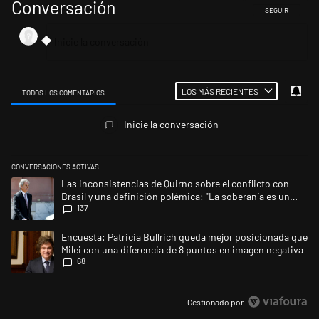
Conversación
SIGA ESTA CONV
SEGUIR
LOS MÁS RECIENTES
TODOS LOS COMENTARIOS
Todos los comentarios
Inicie la conversación
CONVERSACIONES ACTIVAS
Este listado muestra los artículos con más comentarios en los últimos 
Un artículo de tendencia con el título "Las inconsistencias de Quirno s
Las inconsistencias de Quirno sobre el conflicto con
Brasil y una definición polémica: "La soberanía es un
137
concepto antiguo"
Un artículo de tendencia con el título "Encuesta: Patricia Bullrich qu
Encuesta: Patricia Bullrich queda mejor posicionada que
Milei con una diferencia de 8 puntos en imagen negativa
68
Gestionado por