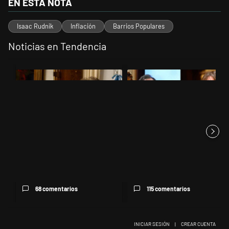
EN ESTA NOTA
Isaac Rudnik
Inflación
Barrios Populares
Noticias en Tendencia
Este listado muestra los artículos con más comentarios en los últimos 
Un artículo de tendencia con el título "Encuesta: Patricia Bullrich 
Un artículo de tendencia con el 
Encuesta: Patricia Bullrich
Di Tullio impugnó a Joaquín
queda mejor posicionada
Benegas Lynch por un
que...
presun...
68 comentarios
115 comentarios
INICIAR SESIÓN
|
CREAR CUENTA