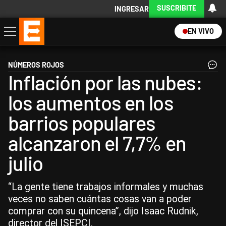
SUSCRIBITE
INGRESAR
EN VIVO
Economía
Política
Internacional
Actualidad
Descargá la App
NÚMEROS ROJOS
Inflación por las nubes:
los aumentos en los
barrios populares
alcanzaron el 7,7% en
julio
“La gente tiene trabajos informales y muchas
veces no saben cuántas cosas van a poder
comprar con su quincena”, dijo Isaac Rudnik,
director del ISEPCI.