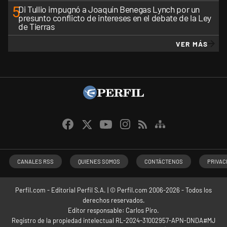
5
Di Tullio impugnó a Joaquín Benegas Lynch por un
presunto conflicto de intereses en el debate de la Ley
de Tierras
VER MÁS
CANALES RSS
QUIENES SOMOS
CONTÁCTENOS
PRIVAC
Perfil.com - Editorial Perfil S.A.
| © Perfil.com 2006-2026 - Todos los
derechos reservados.
Editor responsable: Carlos Piro.
Registro de la propiedad intelectual RL-2024-31002957-APN-DNDA#MJ