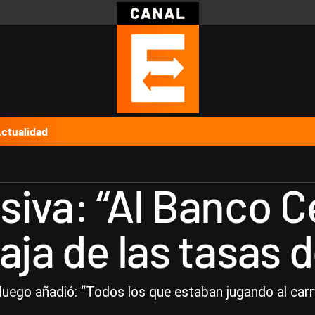
Política
Pymes
Salud
Internacional
Clima
Deportes
Business
Noticias
Caras
ctualidad
iva: “Al Banco Ce
aja de las tasas d
 luego añadió: “Todos los que estaban jugando al carr
.