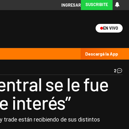
SUSCRIBITE
INGRESAR
EN VIVO
Ciencia
Protagonistas
Tecnología
CARAS
Exitoina
Turismo
Exitoina
Gaming
Vivo
Descargá la App
2
Ba
ntral se le fue
Cen
de
la
e interés”
Re
Ar
|
Ce
y trade están recibiendo de sus distintos