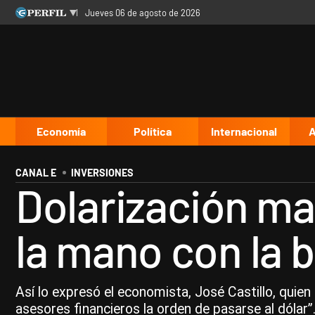
jueves 06 de agosto de 2026
Últimas noticias
Inicio
Ahora
Opinión
Cultura
Arte
Educación
Videos
Córdoba
Reperfilar
Diario del Juicio
Economía
Política
Internacional
A
CANAL E
INVERSIONES
Dolarización mas
la mano con la b
Así lo expresó el economista, José Castillo, quien
asesores financieros la orden de pasarse al dólar”