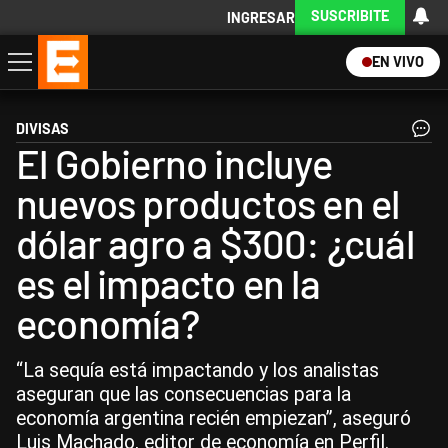
SUSCRIBITE
INGRESAR
EN VIVO
Economía
Política
Internacional
Actualidad
Descargá la App
DIVISAS
El Gobierno incluye
nuevos productos en el
dólar agro a $300: ¿cuál
es el impacto en la
economía?
“La sequía está impactando y los analistas
aseguran que las consecuencias para la
economía argentina recién empiezan”, aseguró
Luis Machado, editor de economía en Perfil.