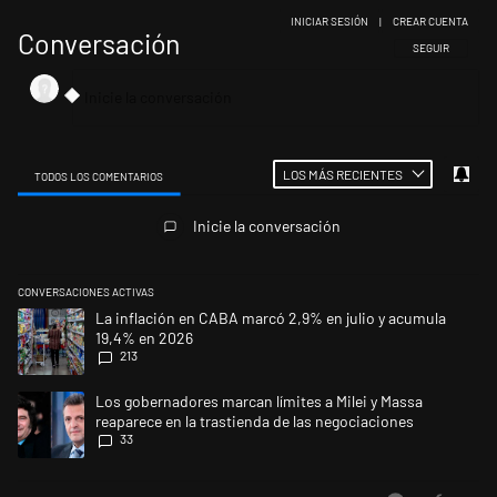
INICIAR SESIÓN
|
CREAR CUENTA
Conversación
SIGA ESTA CONV
SEGUIR
LOS MÁS RECIENTES
TODOS LOS COMENTARIOS
Todos los comentarios
Inicie la conversación
CONVERSACIONES ACTIVAS
Este listado muestra los artículos con más comentarios en los últimos 
Un artículo de tendencia con el título "La inflación en CABA marcó 2,9
La inflación en CABA marcó 2,9% en julio y acumula
19,4% en 2026
213
Un artículo de tendencia con el título "Los gobernadores marcan límites
Los gobernadores marcan límites a Milei y Massa
reaparece en la trastienda de las negociaciones
33