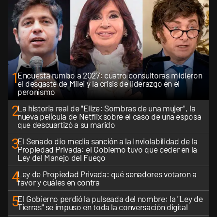
1
Encuesta rumbo a 2027: cuatro consultoras midieron
el desgaste de Milei y la crisis de liderazgo en el
peronismo
2
La historia real de "Elize: Sombras de una mujer", la
nueva película de Netflix sobre el caso de una esposa
que descuartizó a su marido
3
El Senado dio media sanción a la Inviolabilidad de la
Propiedad Privada: el Gobierno tuvo que ceder en la
Ley del Manejo del Fuego
4
Ley de Propiedad Privada: qué senadores votaron a
favor y cuáles en contra
5
El Gobierno perdió la pulseada del nombre: la "Ley de
Tierras" se impuso en toda la conversación digital