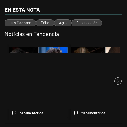
EN ESTA NOTA
Luis Machado
Dólar
Agro
Recaudación
Noticias en Tendencia
Este listado muestra los artículos con más comentarios en los últimos 
Un artículo de tendencia con el título "Los gobernadores marcan lími
Un artículo de tendencia con el t
Los gobernadores marcan
"¿Por qué 'nonoslodieron' a
límites a Milei y Massa
nosotros?": el desopilante ...
reapare...
33 comentarios
28 comentarios