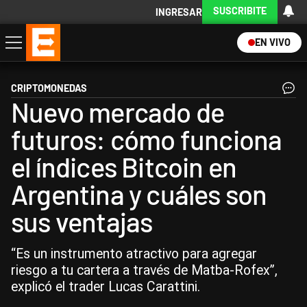
SUSCRIBITE
INGRESAR
EN VIVO
Economía
Política
Internacional
Actualidad
Descargá la App
CRIPTOMONEDAS
Nuevo mercado de
futuros: cómo funciona
el índices Bitcoin en
Argentina y cuáles son
sus ventajas
“Es un instrumento atractivo para agregar
riesgo a tu cartera a través de Matba-Rofex”,
explicó el trader Lucas Carattini.