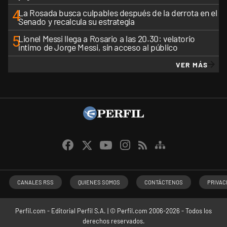
4
La Rosada busca culpables después de la derrota en el
Senado y recalcula su estrategia
5
Lionel Messi llega a Rosario a las 20.30: velatorio
íntimo de Jorge Messi, sin acceso al público
VER MÁS
CANALES RSS
QUIENES SOMOS
CONTÁCTENOS
PRIVAC
Perfil.com - Editorial Perfil S.A.
| © Perfil.com 2006-2026 - Todos los
derechos reservados.