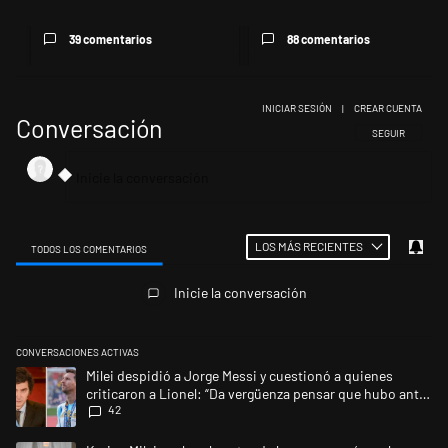
39 comentarios
88 comentarios
INICIAR SESIÓN
|
CREAR CUENTA
Conversación
SIGA ESTA CONV
SEGUIR
LOS MÁS RECIENTES
TODOS LOS COMENTARIOS
Todos los comentarios
Inicie la conversación
CONVERSACIONES ACTIVAS
Este listado muestra los artículos con más comentarios en los últimos 
Un artículo de tendencia con el título "Milei despidió a Jorge Messi y 
Milei despidió a Jorge Messi y cuestionó a quienes
criticaron a Lionel: “Da vergüenza pensar que hubo anti-
42
Messi”