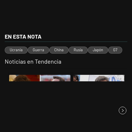
EN ESTA NOTA
Ucrania
Guerra
China
Rusia
Japón
G7
Noticias en Tendencia
Este listado muestra los artículos con más comentarios en los últimos 
Un artículo de tendencia con el título "Milei despidió a Jorge Messi
Un artículo de tendencia con el tí
Milei despidió a Jorge Messi y
Kicillof apuntó contra Milei por
cuestionó a quienes crit...
la suba de la morosida...