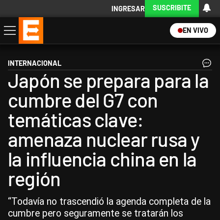
SUSCRIBITE
INGRESAR
EN VIVO
Economía
Política
Internacional
Actualidad
Descargá la App
INTERNACIONAL
Japón se prepara para la
cumbre del G7 con
temáticas clave:
amenaza nuclear rusa y
la influencia china en la
región
“Todavía no trascendió la agenda completa de la
cumbre pero seguramente se tratarán los